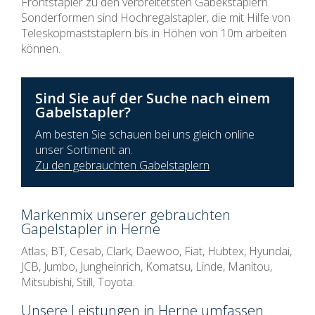
Frontstapler zu den verbreitetsten Gabekstaplern.
Sonderformen sind Hochregalstapler, die mit Hilfe von
Teleskopmaststaplern bis in Höhen von 10m arbeiten
können.
Sind Sie auf der Suche nach einem
Gabelstapler?
Am besten Sie schauen bei uns gleich online
unser Sortiment an.
Zu den gebrauchten Gabelstaplern
Markenmix unserer gebrauchten
Gapelstapler in Herne
Atlas, BT, Cesab, Clark, Daewoo, Fiat, Hubtex, Hyundai,
JCB, Jumbo, Jungheinrich, Komatsu, Linde, Manitou,
Mitsubishi, Still, Toyota.
Unsere Leistungen in Herne umfassen