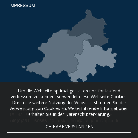
Still Gabelstapler kaufen
IMPRESSUM
Stöcklin Gabelstapler kaufen
Toyota Gabelstapler kaufen
Wagner Gabelstapler kaufen
Yale Gabelstapler kaufen
Zeppelin Gabelstapler kaufen
Um die Webseite optimal gestalten und fortlaufend
verbessern zu können, verwendet diese Webseite Cookies.
Durch die weitere Nutzung der Webseite stimmen Sie der
Verwendung von Cookies zu. Weiterführende Informationen
HSR Gabelstaplerzentrum Münsterland GmbH | Eulerstraße
erhalten Sie in der
Datenschutzerklärung
.
15 | 48155 Münster | Tel +49(0)251 – 6065610 | Fax
+49(0)251 – 60656120 | eMail: info@hsr-gabelstapler.de
ICH HABE VERSTANDEN