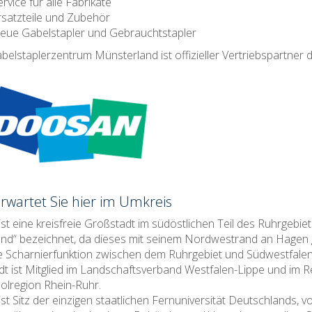
rvice für alle Fabrikate
rsatzteile und Zubehör
eue Gabelstapler und Gebrauchtstapler
elstaplerzentrum Münsterland ist offizieller Vertriebspartner
rwartet Sie hier im Umkreis
st eine kreisfreie Großstadt im südöstlichen Teil des Ruhrgebi
nd“ bezeichnet, da dieses mit seinem Nordwestrand an Hagen g
e Scharnierfunktion zwischen dem Ruhrgebiet und Südwestfalen 
dt ist Mitglied im Landschaftsverband Westfalen-Lippe und im Reg
lregion Rhein-Ruhr.
st Sitz der einzigen staatlichen Fernuniversität Deutschlands, v