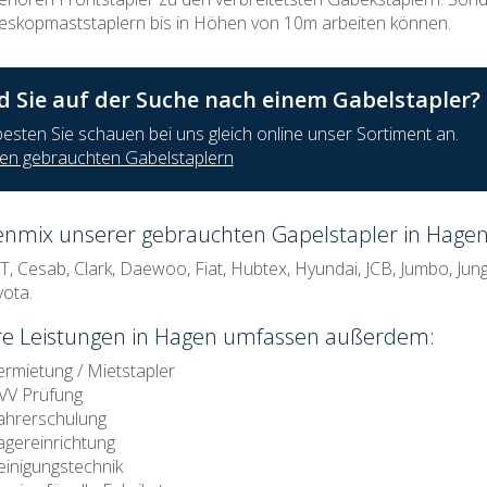
eskopmaststaplern bis in Höhen von 10m arbeiten können.
d Sie auf der Suche nach einem Gabelstapler?
esten Sie schauen bei uns gleich online unser Sortiment an.
en gebrauchten Gabelstaplern
nmix unserer gebrauchten Gapelstapler in Hage
BT, Cesab, Clark, Daewoo, Fiat, Hubtex, Hyundai, JCB, Jumbo, Jun
yota.
e Leistungen in Hagen umfassen außerdem:
ermietung / Mietstapler
VV Prüfung
ahrerschulung
agereinrichtung
einigungstechnik