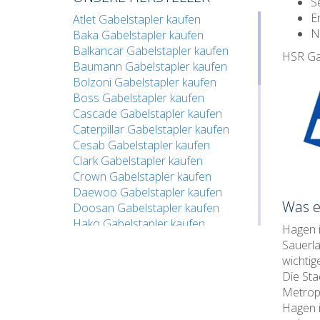
Se
Gabelstapler Kaufen Darmstadt
E
Atlet Gabelstapler kaufen
Gabelstapler Kaufen Dortmund
N
Baka Gabelstapler kaufen
Gabelstapler Kaufen Dresden
Balkancar Gabelstapler kaufen
Gabelstapler Kaufen Düsseldorf
HSR Gab
Baumann Gabelstapler kaufen
Gabelstapler Kaufen Duisburg
Bolzoni Gabelstapler kaufen
Gabelstapler Kaufen Erfurt
Boss Gabelstapler kaufen
Gabelstapler Kaufen Erlangen
Cascade Gabelstapler kaufen
Gabelstapler Kaufen Essen
Caterpillar Gabelstapler kaufen
Gabelstapler Kaufen Esslingen
Cesab Gabelstapler kaufen
Gabelstapler Kaufen Frankfurt
Clark Gabelstapler kaufen
Gabelstapler Kaufen Freiburg
Crown Gabelstapler kaufen
Gabelstapler Kaufen Fürth
Daewoo Gabelstapler kaufen
Gabelstapler Kaufen Gelsenkirchen
Was e
Doosan Gabelstapler kaufen
Gabelstapler Kaufen Göppingen
Hako Gabelstapler kaufen
Gabelstapler Kaufen Göttingen
Hagen i
Hubtex Gabelstapler kaufen
Gabelstapler Kaufen Hagen
Sauerla
Hyster Gabelstapler kaufen
Gabelstapler Kaufen Halle
wichtig
Jungheinrich Gabelstapler kaufen
Gabelstapler Kaufen Hamburg
Die Sta
Kalmar Gabelstapler kaufen
Gabelstapler Kaufen Hamm
Metropo
Kaup Gabelstapler kaufen
Gabelstapler Kaufen Hannover
Hagen i
Komatsu Gabelstapler kaufen
Gabelstapler Kaufen Heilbronn