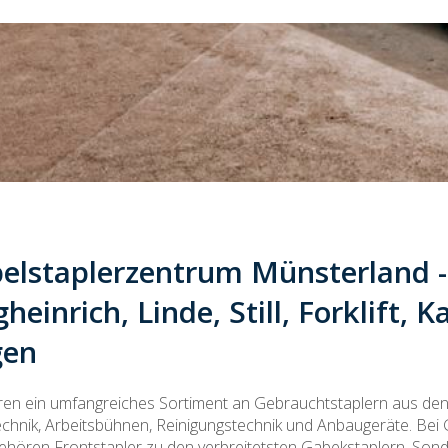
elstaplerzentrum Münsterland -
gheinrich, Linde, Still, Forklift,
gen
ren ein umfangreiches Sortiment an Gebrauchtstaplern aus den 
chnik, Arbeitsbühnen, Reinigungstechnik und Anbaugeräte. Bei 
ehören Frontstapler zu den verbreitetsten Gabekstaplern. Sonde