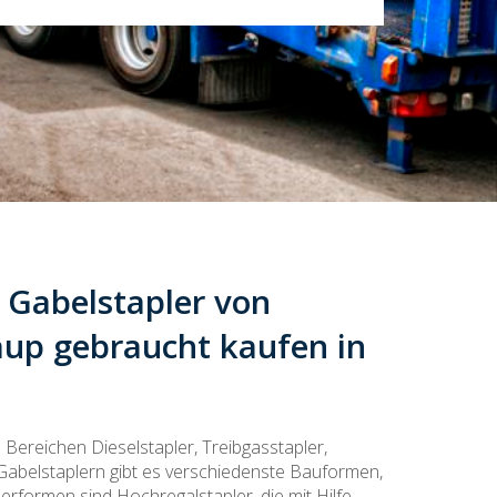
Rückruf anfordern
 Gabelstapler von
 Kaup gebraucht kaufen in
Bereichen Dieselstapler, Treibgasstapler,
Gabelstaplern gibt es verschiedenste Bauformen,
rformen sind Hochregalstapler, die mit Hilfe