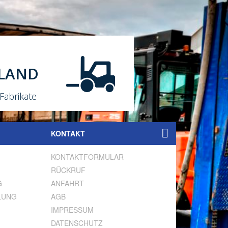
LAND
Fabrikate
KONTAKT
KONTAKTFORMULAR
SUCHE
RÜCKRUF
G
ANFAHRT
LUNG
AGB
IMPRESSUM
DATENSCHUTZ