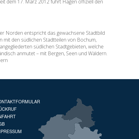
eit dem 17. März 2012 führt Hagen offiziell den
ler Norden entspricht das gewachsene Stadtbild
n mit den südlichen Stadtteilen von Bochum,
angegliederten südlichen Stadtgebieten, welche
rländisch anmutet – mit Bergen, Seen und Wäldern.
nern
ONTAKTFORMULAR
ÜCKRUF
NFAHRT
GB
MPRESSUM