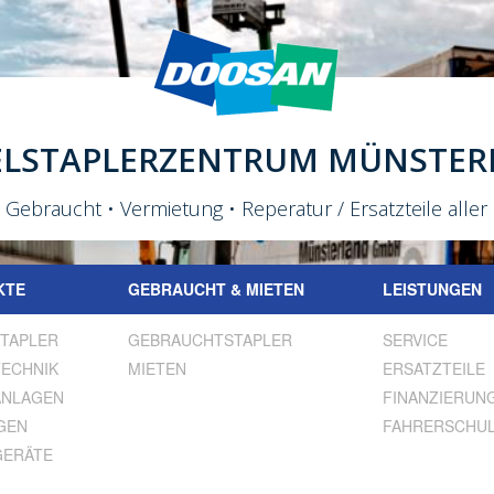
ELSTAPLERZENTRUM MÜNSTER
Gebraucht • Vermietung • Reperatur / Ersatzteile aller 
KTE
GEBRAUCHT & MIETEN
LEISTUNGEN
TAPLER
GEBRAUCHTSTAPLER
SERVICE
ECHNIK
MIETEN
ERSATZTEILE
ANLAGEN
FINANZIERUN
GEN
FAHRERSCHU
GERÄTE