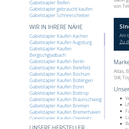
Gabelstapler Reifen
von Tel
Gabelstapler gebraucht kaufen
Gabelstapler Schneeschieber
Sin
WIR IN IHRERE NÄHE
Am b
Gabelstapler Kaufen Aachen
Zu d
Gabelstapler Kaufen Augsburg
Gabelstapler Kaufen
Bergischgladbach
Gabelstapler Kaufen Berlin
Marke
Gabelstapler Kaufen Bielefeld
Atlas, 
Gabelstapler Kaufen Bochum
Still, To
Gabelstapler Kaufen Böblingen
Gabelstapler Kaufen Bonn
Unser
Gabelstapler Kaufen Bottrop
V
Gabelstapler Kaufen Braunschweig
U
Gabelstapler Kaufen Bremen
F
Gabelstapler Kaufen Bremerhaven
L
Gabelstapler Kaufen Chemnitz
R
Gabelstapler Kaufen Cottbus
UNSERE HERSTELLER