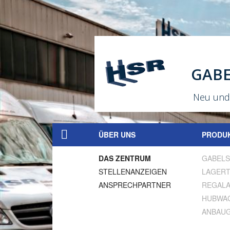
GAB
Neu und 
ÜBER UNS
PRODU
DAS ZENTRUM
GABELS
HOME
STELLENANZEIGEN
LAGERT
ANSPRECHPARTNER
REGAL
HUBWA
ANBAU