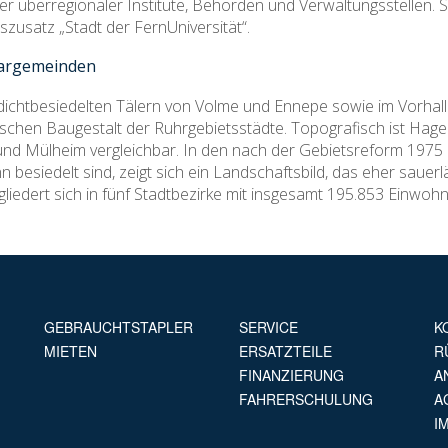
r überregionaler Institute, Behörden und Verwaltungsstellen. S
usatz „Stadt der FernUniversität“.
argemeinden
dichtbesiedelten Tälern von Volme und Ennepe sowie im Vorhal
ischen Baugestalt der Ruhrgebietsstädte. Topografisch ist Hage
nd Mülheim vergleichbar. In den nach der Gebietsreform 1975 
n besiedelt sind, zeigt sich ein Landschaftsbild, das eher saue
liedert sich in fünf Stadtbezirke mit insgesamt 195.853 Einwoh
GEBRAUCHTSTAPLER
SERVICE
K
MIETEN
ERSATZTEILE
R
FINANZIERUNG
A
FAHRERSCHULUNG
A
I